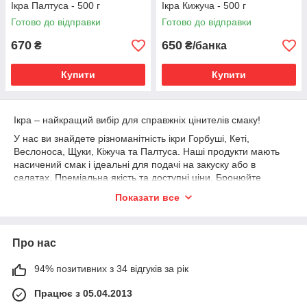
Ікра Палтуса - 500 г
Ікра Кижуча - 500 г
Готово до відправки
Готово до відправки
670
650
₴
₴/банка
Купити
Купити
Ікра – найкращий вибір для справжніх цінителів смаку!
У нас ви знайдете різноманітність ікри Горбуші, Кеті,
Веслоноса, Щуки, Кіжуча та Палтуса. Наші продукти мають
насичений смак і ідеальні для подачі на закуску або в
салатах. Преміальна якість та доступні ціни. Бронюйте
онлайн зі швидкою доставкою по всій Україні та
Показати все
насолоджуйтесь морським делікатесом у будь-який час!
Про нас
94% позитивних з 34 відгуків за рік
Працює з 05.04.2013