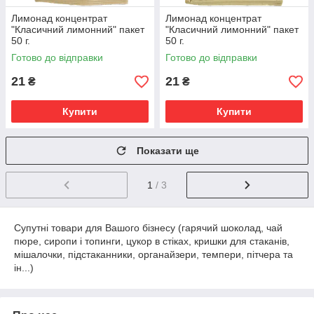
Лимонад концентрат
Лимонад концентрат
"Класичний лимонний" пакет
"Класичний лимонний" пакет
50 г.
50 г.
Готово до відправки
Готово до відправки
21
21
₴
₴
Купити
Купити
Показати ще
1
/ 3
Супутні товари для Вашого бізнесу (гарячий шоколад, чай
пюре, сиропи і топинги, цукор в стіках, кришки для стаканів,
мішалочки, підстаканники, органайзери, темпери, пітчера та
ін...)