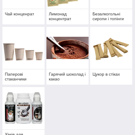
Чай конценрат
Лимонад
Безалкогольні
концентрат
сиропи і топінги
Паперові
Гарячий шоколад і
Цукор в стіках
стаканчики
какао
Хімія для