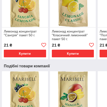
Лимонад концентрат
Лимонад концентрат
Лимо
"Сангрія" пакет 50 г.
"Класичний лимонний"
"Пол
пакет 50 г.
пакет
21
21
21
₴
₴
Купити
Купити
Подібні товари компанії