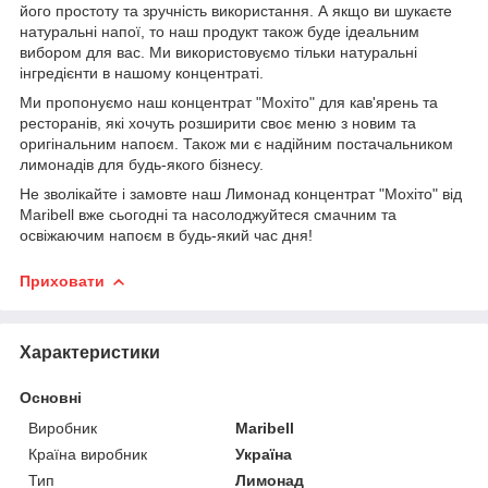
його простоту та зручність використання. А якщо ви шукаєте
натуральні напої, то наш продукт також буде ідеальним
вибором для вас. Ми використовуємо тільки натуральні
інгредієнти в нашому концентраті.
Ми пропонуємо наш концентрат "Мохіто" для кав'ярень та
ресторанів, які хочуть розширити своє меню з новим та
оригінальним напоєм. Також ми є надійним постачальником
лимонадів для будь-якого бізнесу.
Не зволікайте і замовте наш Лимонад концентрат "Мохіто" від
Maribell вже сьогодні та насолоджуйтеся смачним та
освіжаючим напоєм в будь-який час дня!
Приховати
Характеристики
Основні
Виробник
Maribell
Країна виробник
Україна
Тип
Лимонад