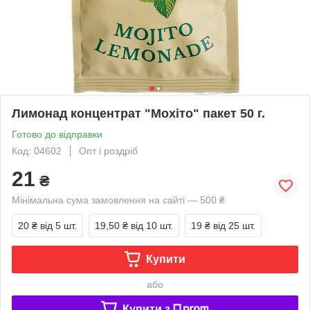
Лимонад концентрат "Мохіто" пакет 50 г.
Готово до відправки
Код: 04602
Опт і роздріб
21
₴
Мінімальна сума замовлення на сайті — 500 ₴
20 ₴
від 5 шт.
19,50 ₴
від 10 шт.
19 ₴
від 25 шт.
Купити
або
Купити з