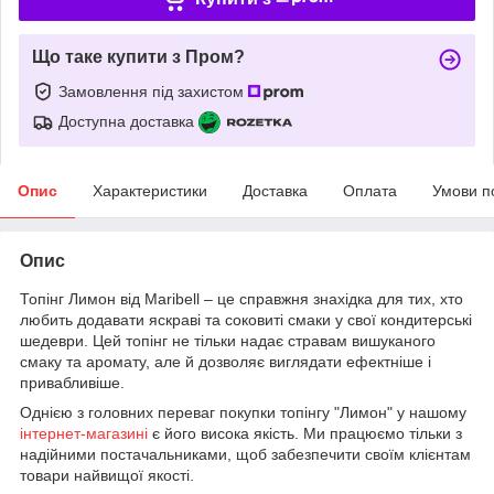
Що таке купити з Пром?
Замовлення під захистом
Доступна доставка
Опис
Характеристики
Доставка
Оплата
Умови п
Опис
Топінг Лимон від Maribell – це справжня знахідка для тих, хто
любить додавати яскраві та соковиті смаки у свої кондитерські
шедеври. Цей топінг не тільки надає стравам вишуканого
смаку та аромату, але й дозволяє виглядати ефектніше і
привабливіше.
Однією з головних переваг покупки топінгу "Лимон" у нашому
інтернет-магазині
є його висока якість. Ми працюємо тільки з
надійними постачальниками, щоб забезпечити своїм клієнтам
товари найвищої якості.