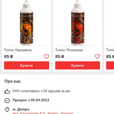
Топінг Карамель
Топінг Полуниця
Топі
85
85
85
₴
₴
Купити
Купити
Про нас
94% позитивних з 34 відгуків за рік
Працює з 05.04.2013
м. Дніпро
вул. Каштанова 4 Б, Дніпро, Україна