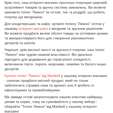
Крім того, наш інтернет-магазин пропонує покупцям широкий
асортимент товарів та зручну систему замовлень. Ви можете
замовити топінг "Лимон" як оптом, так і в роздріб, що робить
покупку ще вигіднішою.
Для кондитерських та кафе, купівля топінгу "Лимон" оптом у
нашому
інтернет-магазині
є вигідним та зручним рішенням.
Ви можете придбати великі обсяги товару за оптовими цінами
та використовувати його для створення різноманітних
десертів та напоїв.
Нарешті, крім високої якості та зручності покупки, наш топінг
"Лимон" має чудові смакові властивості. Він ідеально
підходить для додавання до страв різної складності,
включаючи торти, пироги, морозиво, чізкейки та багато інших
десертів.
Купити топінг "Лимон" від Maribell
у нашому інтернет-магазині
- означає придбати якісний продукт, який не тільки
забезпечить стравам смак та аромат, але й зробить їх
ефектнішими та привабливішими.
Ми завжди готові запропонувати нашим клієнтам найкращі
умови та сервіс, тому не сумнівайтеся у своєму виборі -
обирайте "Топінг Лимон" від Maribell у нашому інтернет-
магазині