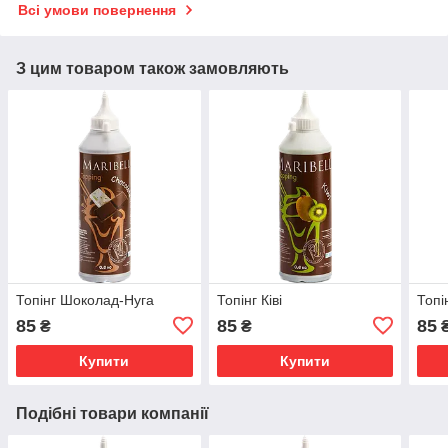
Всі умови повернення
З цим товаром також замовляють
Топінг Шоколад-Нуга
Топінг Ківі
Топі
85
85
85
₴
₴
Купити
Купити
Подібні товари компанії