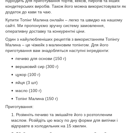
підходить для приготування тортів, кексів, пирогів та інших
кондитерських виробів. Також його можна використовувати як
додаток до кави та чаю.
Купити Топінг Малина онлайн – легко та швидко на нашому
сайті. Ми пропонуємо зручну систему замовлення,
оперативну доставку та конкурентні ціни.
Один з найулюбленіших рецептів з використанням Топінгу
Малина – це чізкейк з малиновим топінгом. Для його
приготування вам знадобляться наступні інгредієнти:
печиво для основи (150 г)
вершковий сир (300 г)
цукор (100 г)
яйця (3 шт)
масло (100 г)
Топінг Малина (150 г)
Приготування:
Розімніть печиво та змішайте його з розтопленим
маслом. Розійдіть цю масу по дну форми для випічки і
відправте в холодильник на 15 хвилин.