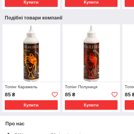
Купити
Купити
Подібні товари компанії
Топінг Карамель
Топінг Полуниця
Топі
85
85
85
₴
₴
Купити
Купити
Про нас