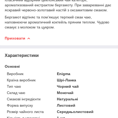
ароматизований екстрактом бергамоту. При заварюванні дає
яскравий червоно-золотавий настій з оксамитовим смаком.
Бергамот відтіняє та пом’якшує терпкий смак чаю,
наповнюючи ароматичний коктейль пряним теплом. Чудово
смакує з молоком та цукром.
Приховати
Характеристики
Основні
Виробник
Enigma
Країна виробник
Шрі-Ланка
Тип чаю
Чорний чай
Склад чаю
Моночай
Смакові інгредієнти
Натуральні
Форма випуску
Листовий
Розмір чайного листа
Середньолистовий
Кількість в упаковці
1 шт.