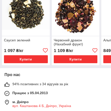
Саусеп зелений
Червоний дракон
Альп
(Нахабний фрукт)
1 097
1 109
849
₴/кг
₴/кг
Купити
Купити
Про нас
94% позитивних з 34 відгуків за рік
Працює з 05.04.2013
м. Дніпро
вул. Каштанова 4 Б, Дніпро, Україна