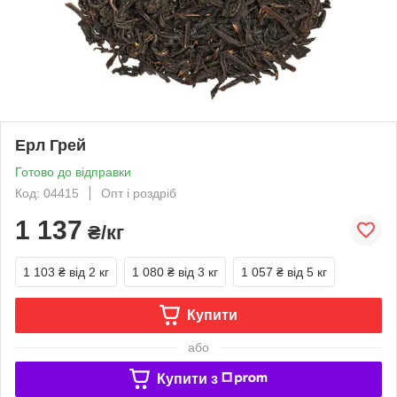
Ерл Грей
Готово до відправки
Код: 04415
Опт і роздріб
1 137
₴/кг
1 103 ₴
від 2 кг
1 080 ₴
від 3 кг
1 057 ₴
від 5 кг
Купити
або
Купити з