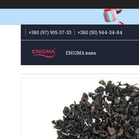
+380 (97) 905-37-33
+380 (50) 944-34-84
ENIGMA кава