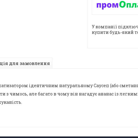
У компанії підключ
купити будь-який т
ція для замовлення
атизатором ідентичним натуральному Саусеп (або сметанн
и з чимось, але багато в чому він нагадує ананас із легк
шуканість.