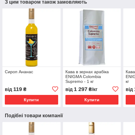
З цим товаром також замовляють
Сироп Ананас
Кава в зернах арабіка
Кава
ENIGMA Colombia
ENIG
Supremo - 1 кг
кг
119
1 297
від
₴
від
₴/кг
від
Купити
Купити
Подібні товари компанії