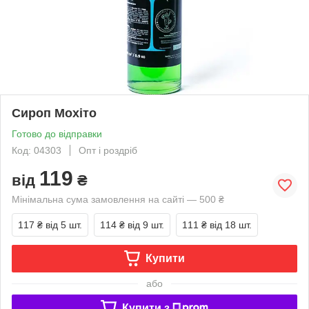
Сироп Мохіто
Готово до відправки
Код: 04303
Опт і роздріб
119
від
₴
Мінімальна сума замовлення на сайті — 500 ₴
117 ₴
від 5 шт.
114 ₴
від 9 шт.
111 ₴
від 18 шт.
Купити
або
Купити з