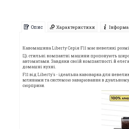
Опис
Характеристики
Інформа
Кавомашина Liberty Серія F11 має невеликі розм
Ці стильні компактні машини пропонують широк
автоматами. Завдяки своїй компактності й елег
домашні кухні.
F11 від Liberty`s - ідеальна кавоварка для нев
млинами та системою заварювання в дуальному 
сюрпризи.