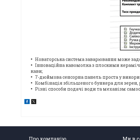
Новаторська система заварювання може задов
Інноваційна кавомолка з плоскими кераміч
кави;
7-дюймова сенсорна панель проста у викори
Комбінація збільшеного бункера для зерен, 
Різні способи подачі води та механізм са
Про компанію
Ми в 