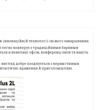
ки інноваційній технології свіжого заварювання.
й легко конкурує з традиційними барними
ся в невеликі офіси, конференц-зали та навіть
ій вигляд добре поєднується з керамічними
фантастичні враження й приголомшливі