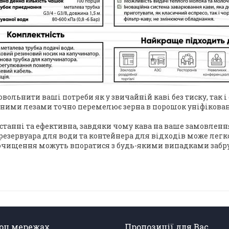
ольнити ваші потреби як у звичайній каві без тиску, так і 
ними лезами точно перемелює зерна в порошок уніфікова
станні та ефективна, завдяки чому кава на ваше замовленн
резервуара для води та контейнера для відходів може легк
моочищення можуть впоратися з будь-якими випадками забр
соц.мережах
Пропозиції для Вас