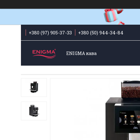
+380 (97) 905-37-33
+380 (50) 944-34-84
ENIGMA кава