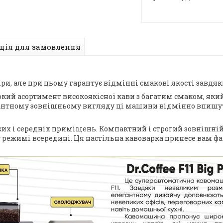
ція для замовлення
іри, але при цьому гарантує відмінні смакові якості завдя
ий асортимент високоякісної кави з багатим смаком, яки
антному зовнішньому вигляду ці машини відмінно впишуть
еликих і середніх приміщень. Компактний і строгий зовнішн
режимі всередині. Ця настільна кавоварка принесе вам 