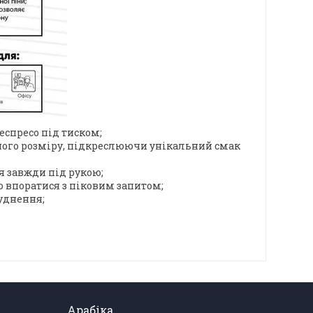
еспресо під тиском;
ного розміру, підкреслюючи унікальний смак
я завжди під рукою;
о впоратися з піковим запитом;
уднення;
Арабіка