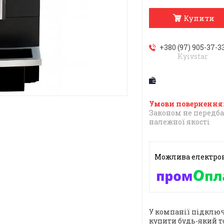
Купити
+380 (97) 905-37-3
Kyivstar
Законом не передба
належної якості
У компанії підключ
купити будь-який т