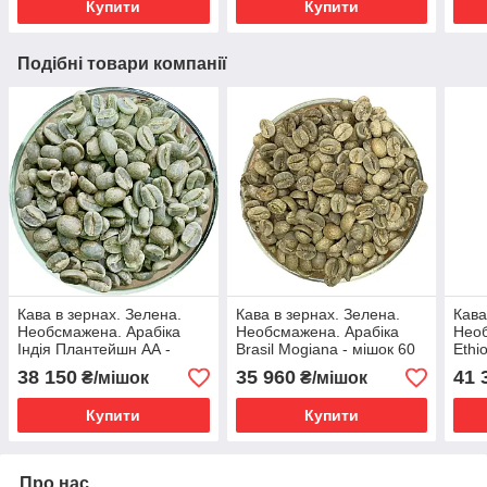
Купити
Купити
Подібні товари компанії
Кава в зернах. Зелена.
Кава в зернах. Зелена.
Кава
Необсмажена. Арабіка
Необсмажена. Арабіка
Необ
Індія Плантейшн АА -
Brasil Mogiana - мішок 60
Ethio
мішок 60 кг
кг
мішо
38 150
35 960
41 
₴/мішок
₴/мішок
Купити
Купити
Про нас