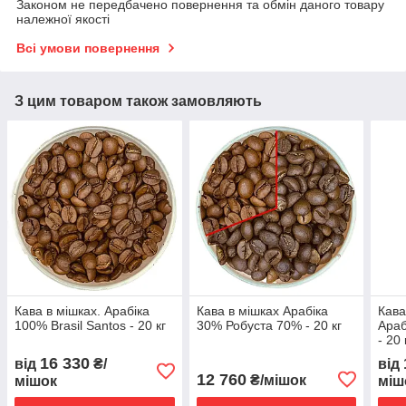
Законом не передбачено повернення та обмін даного товару
належної якості
Всі умови повернення
З цим товаром також замовляють
Кава в мішках. Арабіка
Кава в мішках Арабіка
Кава
100% Brasil Santos - 20 кг
30% Робуста 70% - 20 кг
Араб
- 20 
16 330
від
₴/
від
12 760
₴/мішок
мішок
міш