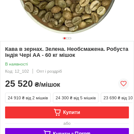
Кава в зернах. Зелена. Необсмажена. Робуста
Індія Чері АА - 60 кг мішок
В наявності
Код: 12_102
Опт і роздріб
25 520
₴/мішок
24 910 ₴
від 2 мішків
24 300 ₴
від 5 мішків
23 690 ₴
від 10
Купити
або
Купити з