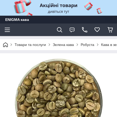
ENIGMA кава
Товари та послуги
Зелена кава
Робуста
Кава в з