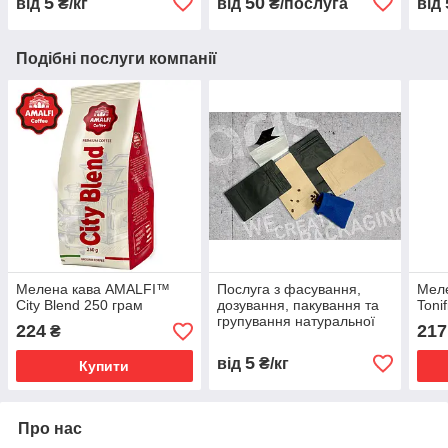
5
50
від
₴/кг
від
₴/послуга
від
Подібні послуги компанії
Мелена кава AMALFI™
Послуга з фасування,
Мел
City Blend 250 грам
дозування, пакування та
Toni
групування натуральної
224
217
₴
кави
5
від
₴/кг
Купити
Про нас