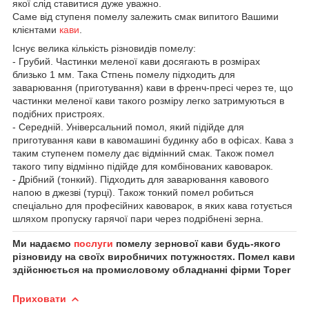
якої слід ставитися дуже уважно.
Саме від ступеня помелу залежить смак випитого Вашими
клієнтами
кави
.
Існує велика кількість різновидів помелу:
- Грубий. Частинки меленої кави досягають в розмірах
близько 1 мм. Така Стпень помелу підходить для
заварювання (приготування) кави в френч-пресі через те, що
частинки меленої кави такого розміру легко затримуються в
подібних пристроях.
- Середній. Універсальний помол, який підійде для
приготування кави в кавомашині будинку або в офісах. Кава з
таким ступенем помелу дає відмінний смак. Також помел
такого типу відмінно підійде для комбінованих кавоварок.
- Дрібний (тонкий). Підходить для заварювання кавового
напою в джезві (турці). Також тонкий помел робиться
спеціально для професійних кавоварок, в яких кава готується
шляхом пропуску гарячої пари через подрібнені зерна.
Ми надаємо
послуги
помелу зернової кави будь-якого
різновиду на своїх виробничих потужностях. Помел кави
здійснюється на промисловому обладнанні фірми Toper
Приховати