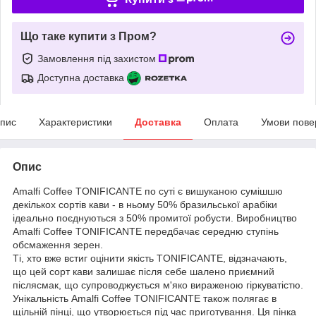
Що таке купити з Пром?
Замовлення під захистом
Доступна доставка
пис
Характеристики
Доставка
Оплата
Умови пове
Опис
Amalfi Coffee TONIFICANTE по суті є вишуканою сумішшю
декількох сортів кави - в ньому 50% бразильської арабіки
ідеально поєднуються з 50% промитої робусти. Виробництво
Amalfi Coffee TONIFICANTE передбачає середню ступінь
обсмаження зерен.
Ті, хто вже встиг оцінити якість TONIFICANTE, відзначають,
що цей сорт кави залишає після себе шалено приємний
післясмак, що супроводжується м'яко вираженою гіркуватістю.
Унікальність Amalfi Coffee TONIFICANTE також полягає в
щільній пінці, що утворюється під час приготування. Ця пінка