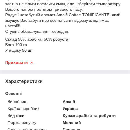
здатна не тільки посилити смак, але і зберігати температуру
Вашого напою протягом тривалого часу.
Радує і незабутній аромат Amalfi Coffee TONIFICANTE, який
змушує Вас забути про все на світі і відразу ж піднімає
настрій!
Ступінь обсмажування - середня.
Склад 50% арабіка, 50% робуста
Вага 100 гр.
У ящику 50 шт
Приховати
Характеристики
Основні
Виробник
Amalfi
Країна виробник
Україна
Вид кави
Купаж арабіки та робусти
Форма випуску
Мелений
Ступінь обсмаження
Середня