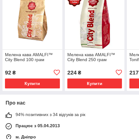
Мелена кава AMALFI™
Мелена кава AMALFI™
Мел
City Blend 100 грам
City Blend 250 грам
Toni
92
224
217
₴
₴
Купити
Купити
Про нас
94% позитивних з 34 відгуків за рік
Працює з 05.04.2013
м. Дніпро