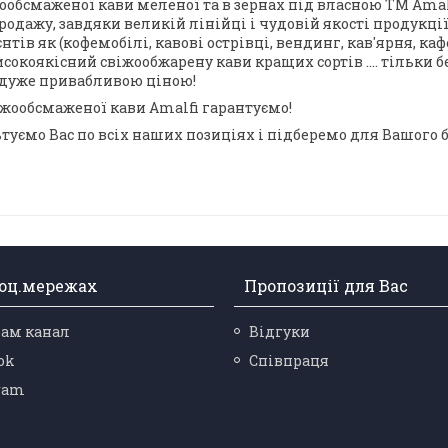
обсмаженої кави меленої та в зернах під власною ТМ Amal
одажу, завдяки великій лінійці і чудовій якості продукції
тів як (кофемобілі, кавові острівці, вендинг, кав'ярня, кафе, 
сокоякісний свіжообжарену кави кращих сортів .... тільки б
а дуже привабливою ціною!
віжообсмаженої кави Amalfi гарантуємо!
ьтуємо Вас по всіх наших позиціях і підберемо для Вашого 
соц.мережах
Пропозиції для Вас
рам канал
Відгуки
ok
Співпраця
ram