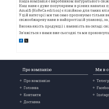
Наша компанія є виробником натурального свіжо
Наш кави є дуже популярним в різних каналах пр
Amalfi (HoReCa edition) є лінійкою для таких клієн
У цій категорії ми так само пропонуємо тільки ви
свіжообжарену кави в найпростішій упаковці, з
Висока якість продукції і наявність на складі с
Зв'яжіться з нами вже сьогодні та ми проконсул
Про компанію
Ми в 
Про компанію
Телег
Головна
Facebo
Контакти
Instag
Доставка