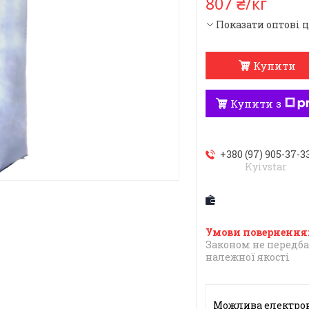
807 ₴/кг
Показати оптові 
Купити
Купити з
+380 (97) 905-37-3
Kyivstar
Законом не передба
належної якості