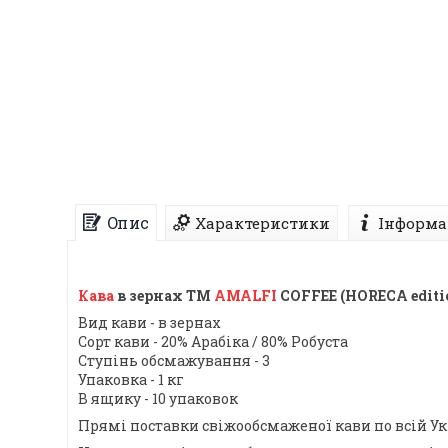
Опис
Характеристики
Інформа
Кава
в зернах ТМ
AMALFI
COFFEE (HORECA edition
Вид кави - в зернах
Сорт кави - 20% Арабіка / 80% Робуста
Ступінь обсмажування - 3
Упаковка - 1 кг
В ящику - 10 упаковок
Прямі поставки свіжообсмаженої кави по всій Ук