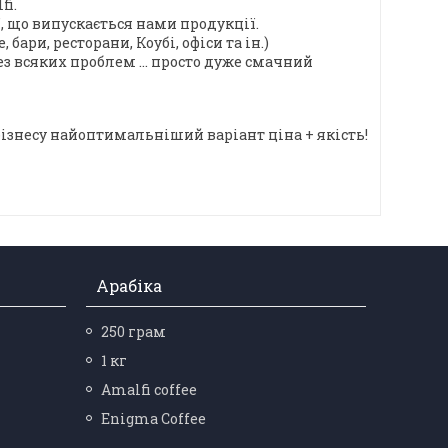
fi.
, що випускається нами продукції.
бари, ресторани, Коубі, офіси та ін.)
ез всяких проблем ... просто дуже смачний
бізнесу найоптимальніший варіант ціна + якість!
Арабіка
250 грам
1 кг
Amalfi coffee
Enigma Coffee