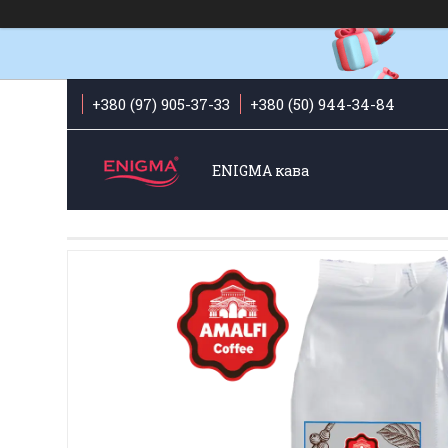
+380 (97) 905-37-33
+380 (50) 944-34-84
ENIGMA кава